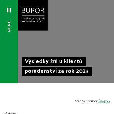
MENU
Výsledky žní u klientů
poradenství za rok 2023
Stáhnout soubor:
Žně.pptx