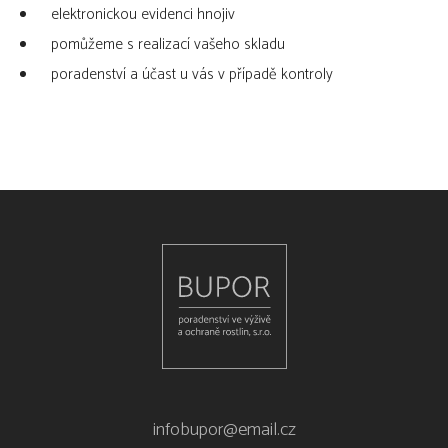
elektronickou evidenci hnojiv
pomůžeme s realizací vašeho skladu
poradenství a účast u vás v případě kontroly
infobupor@email.cz