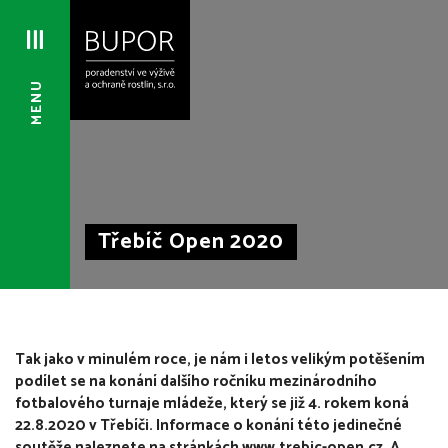
MENU
Třebíč Open 2020
Tak jako v minulém roce, je nám i letos velikým potěšením
podílet se na konání dalšího ročníku mezinárodního
fotbalového turnaje mládeže, který se již 4. rokem koná
22.8.2020 v Třebíči. Informace o konání této jedinečné
soutěže naleznete na stránkách www.trebic-open.cz. A