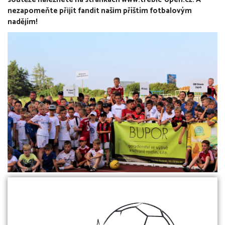
nezapomeňte přijít fandit našim příštím fotbalovým
nadějím!