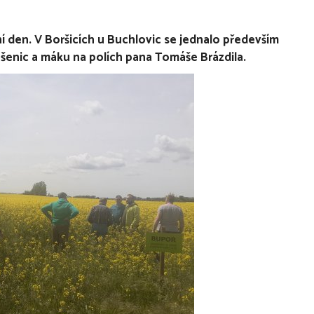
í den. V Boršicích u Buchlovic se jednalo především
šenic a máku na polích pana Tomáše Brázdila.