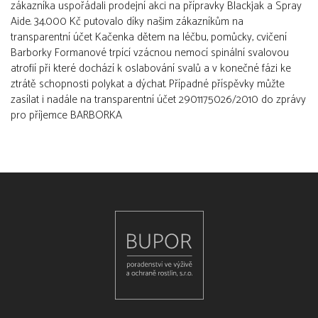
zákazníka uspořádali prodejní akci na přípravky Blackjak a Spray
Aide. 34.000 Kč putovalo díky našim zákazníkům na
transparentní účet Kačenka dětem na léčbu, pomůcky, cvičení
Barborky Formanové trpící vzácnou nemocí spinální svalovou
atrofií při které dochází k oslabování svalů a v konečné fázi ke
ztrátě schopnosti polykat a dýchat. Případné příspěvky můžte
zasílat i nadále na transparentní účet 2901175026/2010 do zprávy
pro příjemce BARBORKA