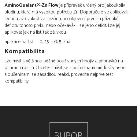
AminoQuelant®-Zn Flow
je přípravek určený pro jakoukoliv
plodinu, která má vysokou potřebu Zn. Doporučuje se aplikovat
jednou až dvakrát za sezónu, po objevení prvních příznaků
deficitu tohoto prvku nebo očekává- li se jeho deficit. Lze jej
aplikovat jak na list, tak zálivkou.
aplikace na list: 0, 25 - 0, 5 l/ha
Kompatibilita
Lze mísit s většinou běžně používaných hnojiv a přípravků na
ochranu rostlin. Chcete-li mísit se sloučeninami mědi, síry nebo
sloučeninami se zásaditou reakcí, proveďte nejprve test
kompatibility.