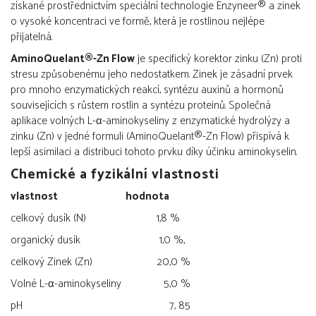
získané prostřednictvím speciální technologie Enzyneer® a zinek
o vysoké koncentraci ve formě, která je rostlinou nejlépe
přijatelná.
AminoQuelant®-Zn Flow
je specifický korektor zinku (Zn) proti
stresu způsobenému jeho nedostatkem. Zinek je zásadní prvek
pro mnoho enzymatických reakcí, syntézu auxinů a hormonů
souvisejících s růstem rostlin a syntézu proteinů. Společná
aplikace volných L-α-aminokyseliny z enzymatické hydrolýzy a
zinku (Zn) v jedné formuli (AminoQuelant®-Zn Flow) přispívá k
lepší asimilaci a distribuci tohoto prvku díky účinku aminokyselin.
Chemické a fyzikální vlastnosti
vlastnost hodnota
celkový dusík (N) 1,8 %
organický dusík 1,0 %,
celkový Zinek (Zn) 20,0 %
Volné L-α-aminokyseliny 5,0 %
pH 7, 85