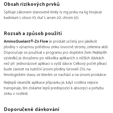
Obsah rizikových prvků
Splňuje zákonem stanovené limity (v mg prvku na kg hnojiva):
kadmium 1, olovo 10, rtuť 1, arsen 20, chrom 50.
Rozsah a způsob použití
AminoQuelant®-Zn Flow
je produkt určený pro jakékoli
plodiny s výraznou potřebou zinku (ovocné stromy, zelenina atd.).
Doporučuje se používat v programu pro doplnění živin. Nejlepšíh
výsledků je dosaženo po několika aplikacích o nižších dávkách
než při jednorázové aplikaci o vyšší dávce. Celkový počet plikací
bude záviset na nutriční úrovni plodiny (úroveň Zn), na
fenologickém stavu, ve kterém se nachází a na úrovni produkce.
Nejlepší okamžik aplikace přípravku je, když rostlina nejvíce
transpiruje,, tím získáme lepší predispozici k absorpci a pohybu
zinku v rostlině.
Doporučené dávkování