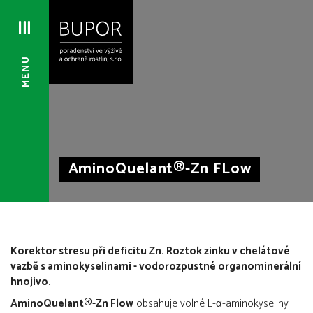
MENU
AminoQuelant®-Zn FLow
Korektor stresu při deficitu Zn. Roztok zinku v chelátové
vazbě s aminokyselinami - vodorozpustné organominerální
hnojivo.
AminoQuelant®-Zn Flow
obsahuje volné L-α-aminokyseliny