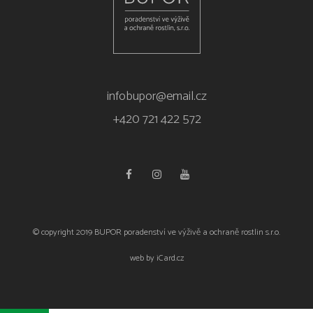
infobupor@email.cz
+420 721 422 572
© copyright 2019 BUPOR poradenství ve výživě a ochraně rostlin s.r.o.
web by
iCard.cz